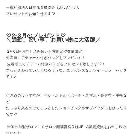
一般社団法人日本花資格協会（JFLA）より
プレゼントのお知らせです♡
♡2-3月のプレゼント♡
＼通勤、習い事、お買い物に大活躍／
2月6日~お申し込み頂いた方限定♡数量限定！
先着順にてチャーム付きバッグをプレゼント！
先着順にてチャーム付きバッグをプレゼント致します♡！
ずっとさわっていたくなるような、エレガンスなホワイトカラーバッグ
です♪
小さめのようですが、ペットボトル・ポーチ・スマホ・長財布・手帳な
ど
たっぷり入るのでちょっとしたショッピングやサブバッグにもぴったり
です♡
全国の加盟サロンにてサロン開講資格又はJFLA認定資格をお申し込み
頂いた方、